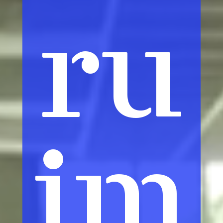
ru
im