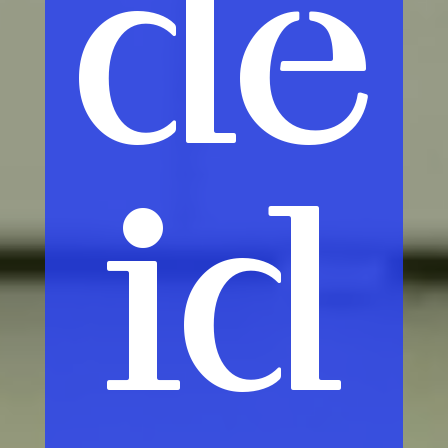
de
id